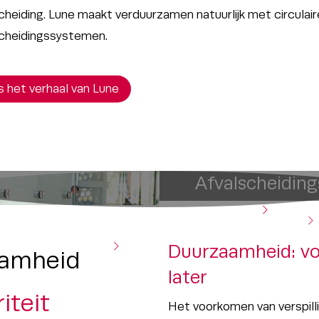
cheiding. Lune maakt verduurzamen natuurlijk met circulair
scheidingssystemen.
 het verhaal van Lune
Afvalscheidin
indoor
idingssystemen
Accessoires
outdoor
Duurzaamheid: vo
amheid
later
iteit
Het voorkomen van verspilli