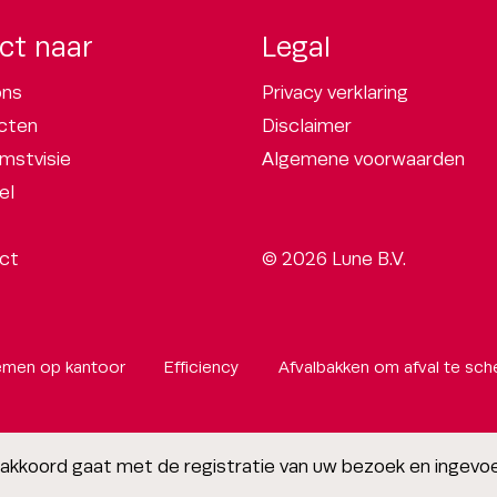
ct naar
Legal
ons
Privacy verklaring
cten
Disclaimer
mstvisie
Algemene voorwaarden
el
ct
© 2026 Lune B.V.
emen op kantoor
Efficiency
Afvalbakken om afval te sch
u akkoord gaat met de registratie van uw bezoek en ingev
Grafisch ontwerp
1609bold
|
Technische realisatie
Sieronline B.V.