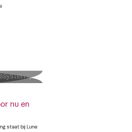
e
gssystemen
or nu en
ng staat bij Lune