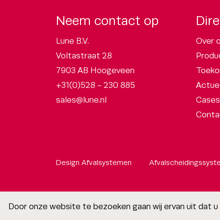
Neem contact op
Dire
Lune B.V.
Over 
Voltastraat 28
Produ
7903 AB Hoogeveen
Toeko
+31(0)528 - 230 885
Actue
sales@lune.nl
Cases
Conta
Design Afvalsystemen
Afvalscheidingssyst
Door onze website te bezoeken gaan wij ervan uit dat 