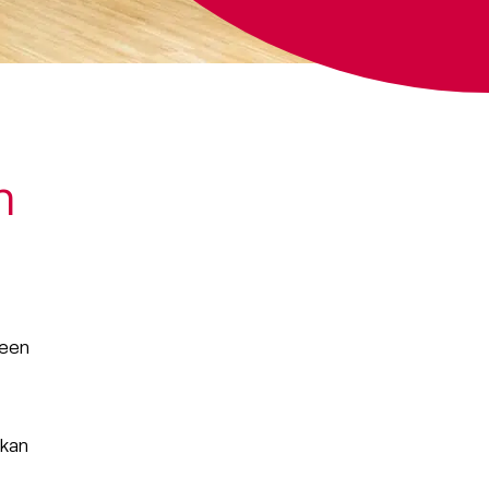
n
 een
 kan