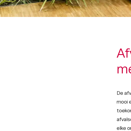
Af
me
De afv
mooi e
toekom
afval
elke o