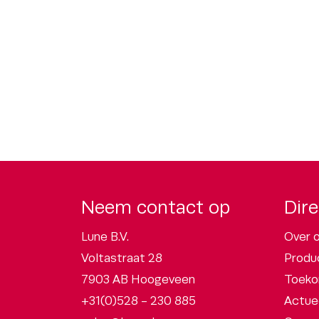
Neem contact op
Dire
Lune B.V.
Over 
Voltastraat 28
Produ
7903 AB Hoogeveen
Toeko
+31(0)528 - 230 885
Actue