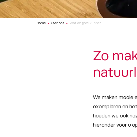
Home
Over ons
Wat we goed kunnen
■
■
Zo mak
natuurl
We maken mooie en 
exemplaren en het 
houden we ook nog
hieronder voor u op 