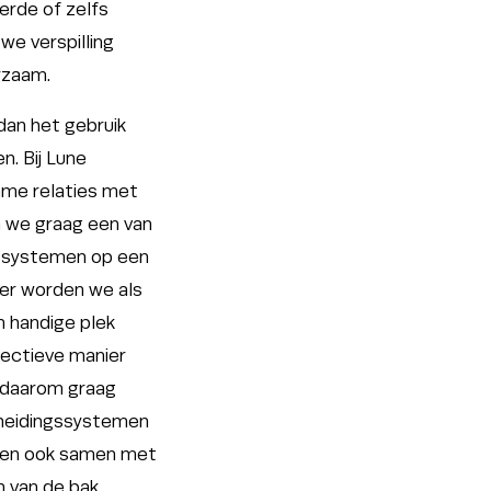
erde of zelfs
 we verspilling
rzaam.
dan het gebruik
n. Bij Lune
ame relaties met
en we graag een van
gssystemen op een
jer worden we als
n handige plek
fectieve manier
 daarom graag
cheidingssystemen
open ook samen met
n van de bak