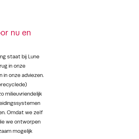
or nu en
ng staat bij Lune
erug in onze
 in onze adviezen.
erecyclede)
 milieuvriendelijk
heidingssystemen
en. Omdat we zelf
die we ontworpen
zaam mogelijk