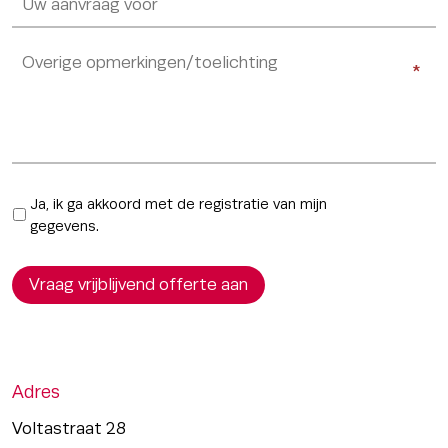
*
*
Uw
*
*
vraag
/
verzoek
/
wens
(Vereist)
Ja, ik ga akkoord met de registratie van mijn
gegevens.
Vraag vrijblijvend offerte aan
Adres
Voltastraat 28