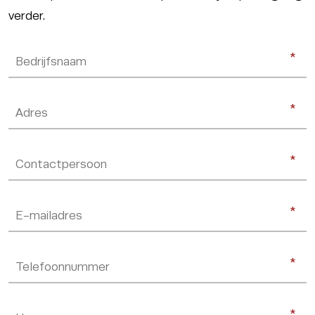
verder.
Bedrijfsnaam
(Vereist)
*
*
Adres
(Vereist)
*
*
Naam
(Vereist)
*
*
E-
*
*
mailadres
(Vereist)
Telefoonnummer
(Vereist)
*
*
Telefoonnummer
(Vereist)