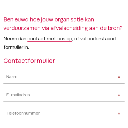
Benieuwd hoe jouw organisatie kan
verduurzamen via afvalscheiding aan de bron?
Neem dan
contact met ons op
, of vul onderstaand
formulier in.
Contactformulier
Naam
(Vereist)
*
*
E-
*
*
mailadres
(Vereist)
Telefoonnummer
(Vereist)
*
*