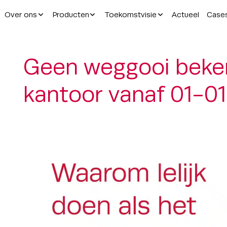
Over ons
Producten
Toekomstvisie
Actueel
Case
Geen weggooi beke
kantoor vanaf 01-0