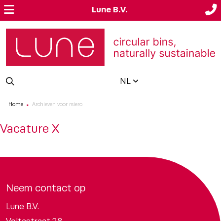
Lune B.V.
NL
Home
Archieven voor rsiero
■
Vacature X
Neem contact op
Lune B.V.